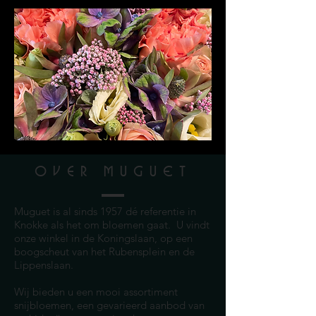
Over MUGUET
Muguet is al sinds 1957 dé referentie in
Knokke als het om bloemen gaat. U vindt
onze winkel in de Koningslaan, op een
boogscheut van het Rubensplein en de
Lippenslaan.
Wij bieden u een mooi assortiment
snijbloemen, een gevarieerd aanbod van