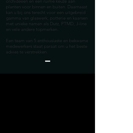
orchideeën en een ruime keuze aan
planten voor binnen en buiten. Daarnaast
kan u bij ons terecht voor een uitgebreid
gamma van glaswerk, potterie en kaarsen
met unieke namen als Dutz, PTMD, J-line
en vele andere topmerken.
Een team van 5 enthousiaste en bekwame
medewerkers staat paraat om u het beste
advies te verstrekken.